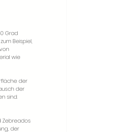
40 Grad 
zum Beispiel, 
von 
ial wie 
fläche der 
ausch der 
n sind.
d Zebreados 
ng, der 