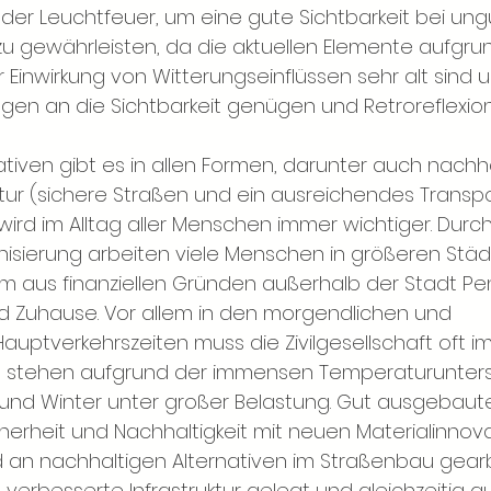
der Leuchtfeuer, um eine gute Sichtbarkeit bei ung
 zu gewährleisten, da die aktuellen Elemente aufgru
 Einwirkung von Witterungseinflüssen sehr alt sind 
en an die Sichtbarkeit genügen und Retroreflexion
ativen gibt es in allen Formen, darunter auch nachh
uktur (sichere Straßen und ein ausreichendes Trans
ird im Alltag aller Menschen immer wichtiger. Durch
sierung arbeiten viele Menschen in größeren Städt
 aus finanziellen Gründen außerhalb der Stadt Pen
d Zuhause. Vor allem in den morgendlichen und 
auptverkehrszeiten muss die Zivilgesellschaft oft i
n stehen aufgrund der immensen Temperaturunter
nd Winter unter großer Belastung. Gut ausgebaute
herheit und Nachhaltigkeit mit neuen Materialinnovat
d an nachhaltigen Alternativen im Straßenbau gearb
 verbesserte Infrastruktur gelegt und gleichzeitig au