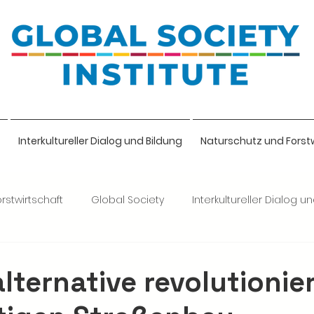
Interkultureller Dialog und Bildung
Naturschutz und Forst
rstwirtschaft
Global Society
Interkultureller Dialog u
lige
lternative revolutionie