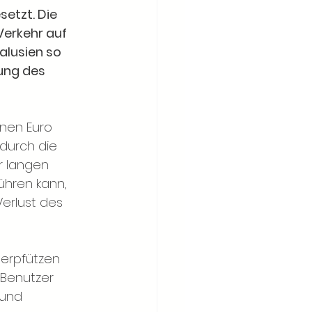
etzt. Die 
erkehr auf 
lusien so 
ung des 
onen Euro 
durch die 
r langen 
ühren kann, 
erlust des 
serpfützen 
 Benutzer 
 und 