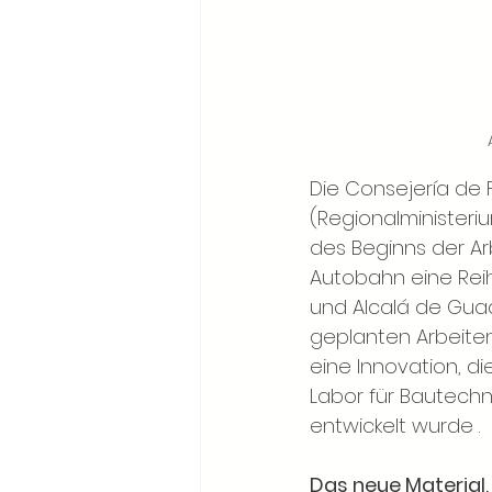
Die Consejería de F
(Regionalministeri
des Beginns der Ar
Autobahn eine Reih
und Alcalá de Guada
geplanten Arbeite
eine Innovation, d
Labor für Bautechn
entwickelt wurde . 
Das neue Material,