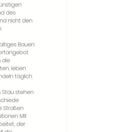
ünstigen 
nd des 
und nicht den 
.
altiges Bauen. 
portangebot 
 die 
en, leben 
deln täglich 
m Stau stehen 
schiede 
 Straßen 
ionen. Mit 
eitet, der 
f die 