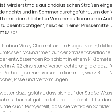
st, wird erstmals auf andalusischen Straßen einges
de nachts und im Sommer durchgeführt, „um den V
tte mit dem höchsten Verkehrsaufkommen in Anda
zu beeinträchtigen“, heißt es in einer Pressemitteil
ums.
< /p>
ür Probisa Vías y Obra mit einem Budget von 5,5 Milli
, umfassen Maßnahmen auf der Straßenoberfläche 
der entwässernden Rollschicht in einem 14 Kilomete
bahn A-92 eine starke Verschlechterung, die dazu f
n Pathologien zum Vorschein kommen, wie z. B. der V
öcher, Risse und Verformungen.
wetter dazu geführt, dass sich auf der Straße Was
rkehrssicherheit gefährdet und den Komfort für den
wurde auch festgestellt, dass die vertikalen Schilder