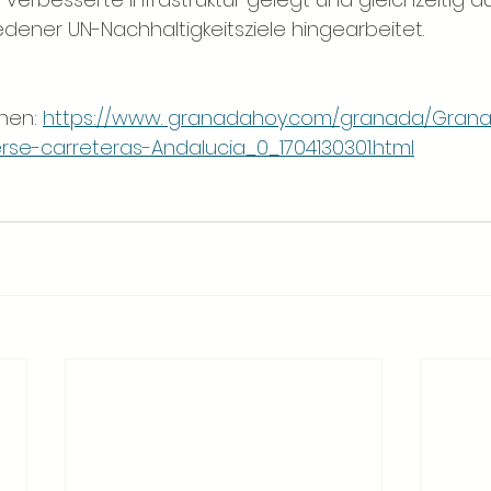
edener UN-Nachhaltigkeitsziele hingearbeitet.
nen: 
https://www. granadahoy.com/granada/Gran
se-carreteras-Andalucia_0_1704130301.html