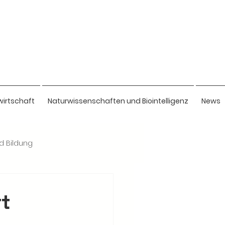
wirtschaft
Naturwissenschaften und Biointelligenz
News
nd Bildung
rt