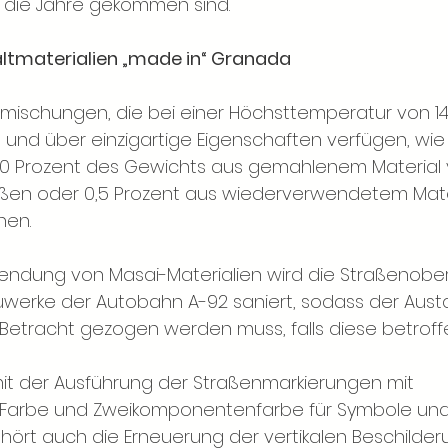
 die Jahre gekommen sind.
ltmaterialien „made in“ Granada
mischungen, die bei einer Höchsttemperatur von 1
 und über einzigartige Eigenschaften verfügen, wie 
0 Prozent des Gewichts aus gemahlenem Material 
ßen oder 0,5 Prozent aus wiederverwendetem Mater
hen.
wendung von Masai-Materialien wird die Straßenober
werke der Autobahn A-92 saniert, sodass der Aust
etracht gezogen werden muss, falls diese betroffe
it der Ausführung der Straßenmarkierungen mit 
 Farbe und Zweikomponentenfarbe für Symbole un
ehört auch die Erneuerung der vertikalen Beschilderu