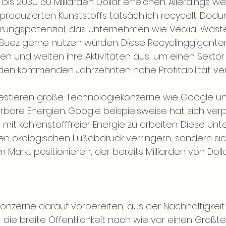
 bis 2030 60 Milliarden Dollar erreichen. Allerdings 
h produzierten Kunststoffs tatsächlich recycelt. Dad
rungspotenzial, das Unternehmen wie Veolia, Wast
ez gerne nutzen würden. Diese Recyclinggiganten 
en und weiten ihre Aktivitäten aus, um einen Sektor 
 den kommenden Jahrzehnten hohe Profitabilität ver
vestieren große Technologiekonzerne wie Google u
rbare Energien. Google beispielsweise hat sich verpfl
 mit kohlenstofffreier Energie zu arbeiten. Diese U
hren ökologischen Fußabdruck verringern, sondern sic
m Markt positionieren, der bereits Milliarden von Dol
onzerne darauf vorbereiten, aus der Nachhaltigkeit 
t die breite Öffentlichkeit nach wie vor einen Großtei