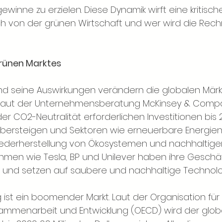
ewinne zu erzielen. Diese Dynamik wirft eine kritisch
lich von der grünen Wirtschaft und wer wird die Rec
grünen Marktes
d seine Auswirkungen verändern die globalen Märkt
Laut der Unternehmensberatung McKinsey & Comp
der CO2-Neutralität erforderlichen Investitionen bis
r übersteigen und Sektoren wie erneuerbare Energien
Wiederherstellung von Ökosystemen und nachhaltiger
men wie Tesla, BP und Unilever haben ihre Geschäft
iert und setzen auf saubere und nachhaltige Technolo
 ist ein boomender Markt. Laut der Organisation für 
sammenarbeit und Entwicklung (OECD) wird der globa