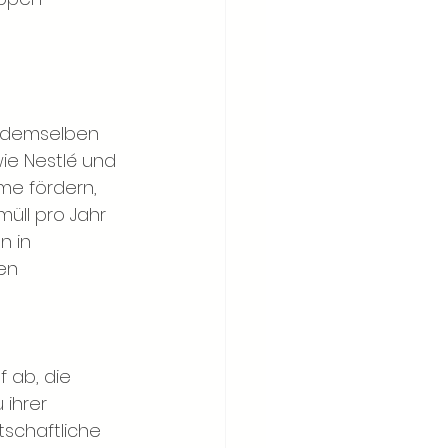
f demselben 
ie Nestlé und 
me fördern, 
müll pro Jahr 
n in 
en 
 ab, die 
ihrer 
tschaftliche 