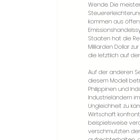
Wende. Die meisten
Steuererleichterung
kommen aus öffentl
Emissionshandelss
Staaten hat die Re
Milliarden Dollar z
die letztlich auf d
Auf der anderen Se
diesem Modell betr
Philippinen und Ind
Industrieländern im
Ungleichheit zu kä
Wirtschaft konfront
beispielsweise ver
verschmutzten der 
aufrechterhalten,