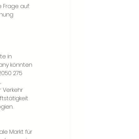
e Frage auf: 
hnung 
e in 
any könnten 
 2050 275 
, 
 Verkehr 
stätigkeit 
gien.
le Markt für 