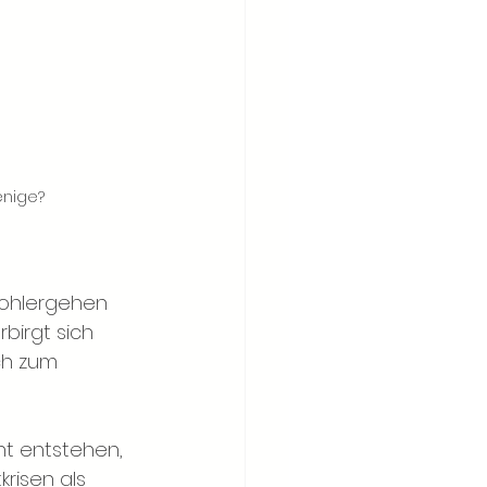
enige?
Wohlergehen 
birgt sich 
ch zum 
t entstehen, 
isen als 