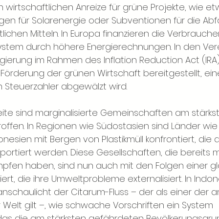
 wirtschaftlichen Anreize für grüne Projekte, wie et
en für Solarenergie oder Subventionen für die Abfal
ichen Mitteln. In Europa finanzieren die Verbrauche
ystem durch höhere Energierechnungen. In den Vere
gierung im Rahmen des Inflation Reduction Act (IRA
ur Förderung der grünen Wirtschaft bereitgestellt, ei
en Steuerzahler abgewälzt wird.
ite sind marginalisierte Gemeinschaften am stärks
offen. In Regionen wie Südostasien sind Länder wie 
onesien mit Bergen von Plastikmüll konfrontiert, die 
portiert werden. Diese Gesellschaften, die bereits 
mpfen haben, sind nun auch mit den Folgen einer g
iert, die ihre Umweltprobleme externalisiert. In Indon
anschaulicht der Citarum-Fluss – der als einer der a
Welt gilt –, wie schwache Vorschriften ein System 
 das die am stärksten gefährdeten Bevölkerungsgr