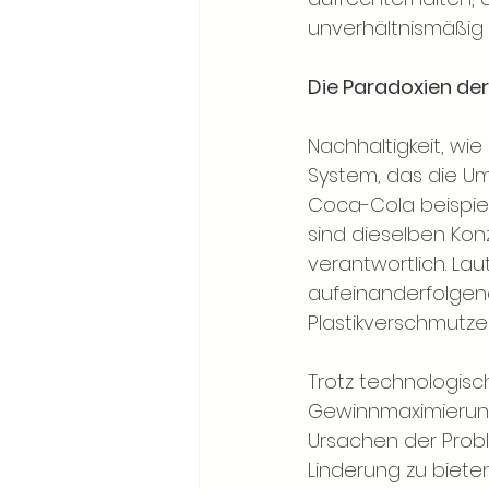
unverhältnismäßig st
Die Paradoxien de
Nachhaltigkeit, wi
System, das die Um
Coca-Cola beispiel
sind dieselben Konz
verantwortlich. La
aufeinanderfolgend
Plastikverschmutzer 
Trotz technologisch
Gewinnmaximierung. 
Ursachen der Prob
Linderung zu bieten