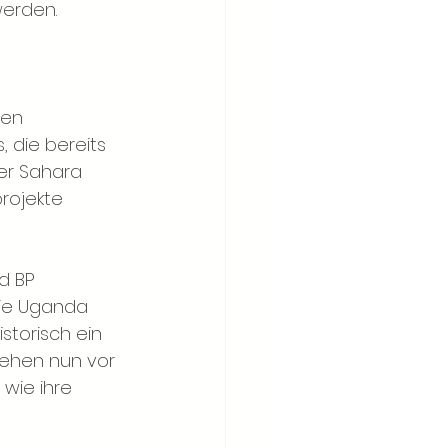
werden.
hen 
 die bereits 
der Sahara 
rojekte 
d BP 
wie Uganda 
torisch ein 
tehen nun vor 
wie ihre 