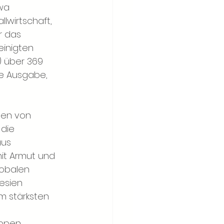
wa 
lwirtschaft, 
r das 
inigten 
) über 369 
ne Ausgabe, 
ten von 
die 
aus 
mit Armut und 
lobalen 
esien 
m stärksten 
uppen 