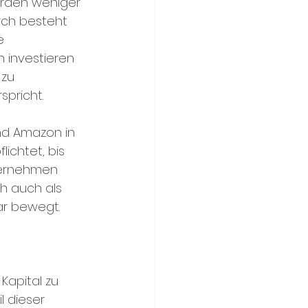
werden weniger 
urch besteht 
e 
investieren 
zu 
spricht.
nd Amazon in 
ichtet, bis 
nternehmen 
h auch als 
lar bewegt.
Kapital zu 
l dieser 