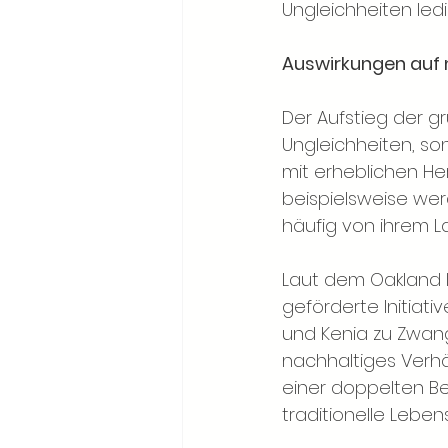
Ungleichheiten le
Auswirkungen auf 
Der Aufstieg der g
Ungleichheiten, son
mit erheblichen Her
beispielsweise we
häufig von ihrem L
Laut dem Oakland I
geförderte Initiat
und Kenia zu Zwang
nachhaltiges Verhä
einer doppelten Be
traditionelle Lebe