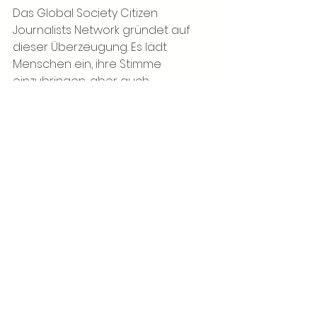
Das Global Society Citizen 
Journalists Network gründet auf 
dieser Überzeugung. Es lädt 
Menschen ein, ihre Stimme 
einzubringen, aber auch 
Verantwortung zu übernehmen. 
Ehrlich zu berichten. Sorgfältig zu 
beobachten. Vor der 
Veröffentlichung zu prüfen. Die 
Würde der Menschen zu 
respektieren, deren Geschichten 
erzählt werden. Zu verstehen, dass 
Worte Bedeutung haben und dass 
öffentliche Kommunikation 
entweder spalten, verwirren und 
Vertrauen schwächen oder 
Verständnis fördern kann.