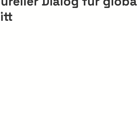
tureller Dialog für glob
itt