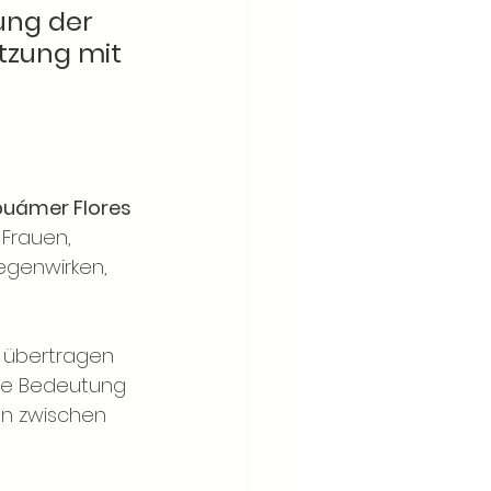
ung der 
tzung mit 
uámer Flores 
 Frauen, 
egenwirken, 
a übertragen 
die Bedeutung 
en zwischen 