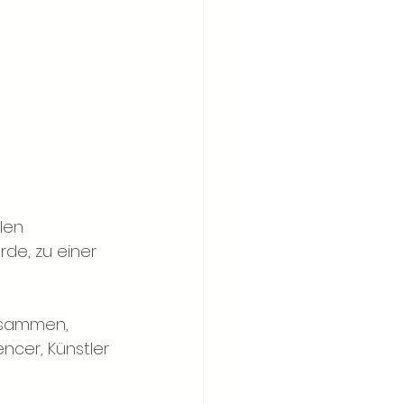
len 
rde, zu einer 
usammen, 
ncer, Künstler 