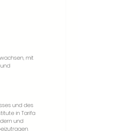
r wachsen, mit 
 und 
 
sses und des 
tute in Tarifa 
dern und 
eizutragen.