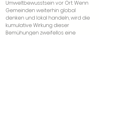
Umweltbewusstsein vor Ort. Wenn 
Gemeinden weiterhin global 
denken und lokal handeln, wird die 
kumulative Wirkung dieser 
Bemühungen zweifellos eine 
bessere, nachhaltigere Zukunft für 
kommende Generationen formen.
https://youtu.be/mYTQyAQyRw8?
si=S3ID6bcoSE9_MAs7
Die Icons der Green Map umfassen 