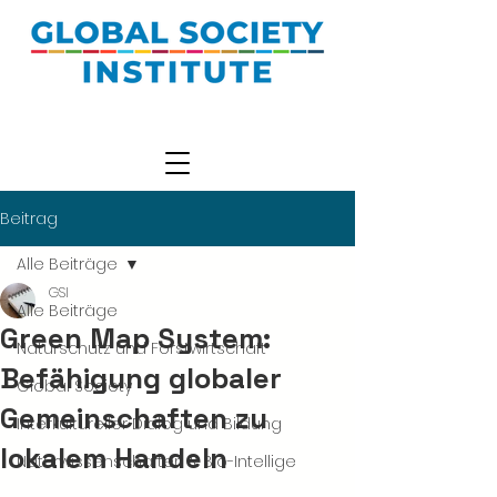
Beitrag
Alle Beiträge
GSI
Alle Beiträge
Green Map System:
Naturschutz und Forstwirtschaft
Befähigung globaler
Global Society
Gemeinschaften zu
Interkultureller Dialog und Bildung
lokalem Handeln
Naturwissenschaften & Bio-Intellige