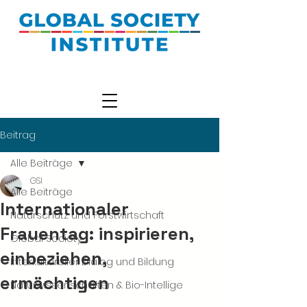
Beitrag
Alle Beiträge
GSI
Alle Beiträge
Internationaler
Naturschutz und Forstwirtschaft
Frauentag: inspirieren,
Global Society
einbeziehen,
Interkultureller Dialog und Bildung
ermächtigen
Naturwissenschaften & Bio-Intellige