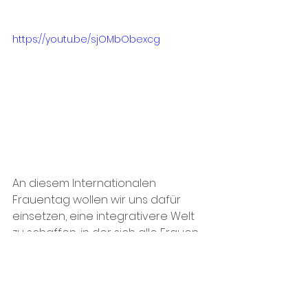
https://youtu.be/sjOMbObexcg
An diesem Internationalen 
Frauentag wollen wir uns dafür 
einsetzen, eine integrativere Welt 
zu schaffen, in der sich alle Frauen 
entfalten können. Durch Inspiration 
und gemeinsames Handeln 
können wir einen Raum schaffen, in 
dem jede Frau gleiche Chancen 