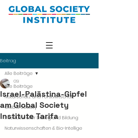
Beitrag
Alle Beiträge
GSI
Alle Beiträge
Israel-Palästina-Gipfel
Naturschutz und Forstwirtschaft
am Global Society
Global Society
Institute Tarifa
Interkultureller Dialog und Bildung
Naturwissenschaften & Bio-Intellige