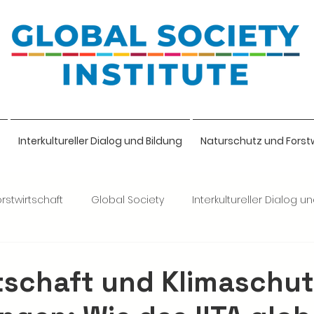
Interkultureller Dialog und Bildung
Naturschutz und Forst
rstwirtschaft
Global Society
Interkultureller Dialog u
lige
tschaft und Klimaschut