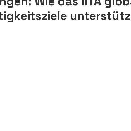
ngen: Wie das IITA glob
igkeitsziele unterstütz