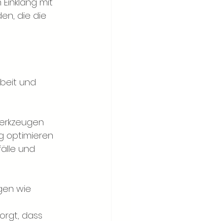
 Einklang mit 
en, die die 
beit und
Werkzeugen 
g optimieren 
älle und 
gen wie 
orgt, dass 