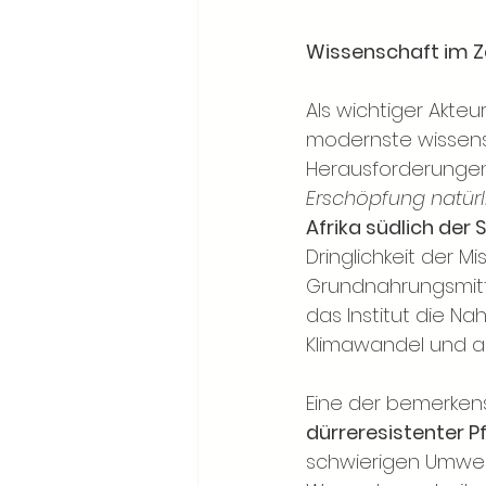
Wissenschaft im Z
Als wichtiger Akteu
modernste wissens
Herausforderungen
Erschöpfung natür
Afrika südlich der
Dringlichkeit der Mi
Grundnahrungsmitte
das Institut die N
Klimawandel und a
Eine der bemerkens
dürreresistenter P
schwierigen Umwel