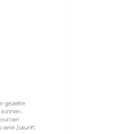
e gezielte 
n können 
. 
sourcen 
 eine Zukunft, 