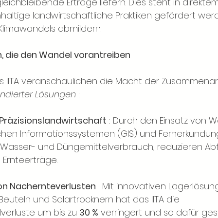
ichbleibende Erträge liefern. Dies steht in direktem
altige landwirtschaftliche Praktiken gefördert werd
Klimawandels abmildern.
en, die den Wandel vorantreiben
 IITA veranschaulichen die Macht der Zusammenar
undierter Lösungen
:
Präzisionslandwirtschaft
: Durch den Einsatz von 
chen Informationssystemen (GIS) und Fernerkundun
Wasser- und Düngemittelverbrauch, reduzieren Abf
 Ernteerträge.
on Nachernteverlusten
: Mit innovativen Lagerlösun
euteln und Solartrocknern hat das IITA die 
verluste um bis zu
30 %
 verringert 
und so dafür ges