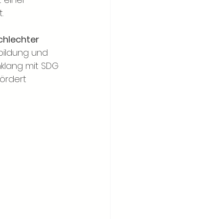
.
chlechter
bildung und 
klang mit SDG 
fördert