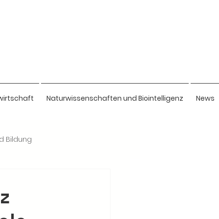
wirtschaft
Naturwissenschaften und Biointelligenz
News
nd Bildung
z