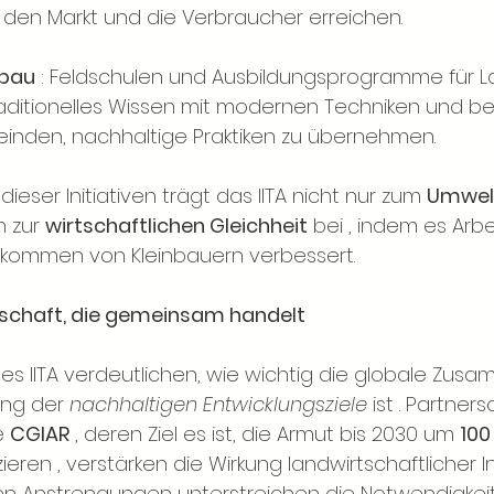
den Markt und die Verbraucher erreichen.
fbau
: Feldschulen und Ausbildungsprogramme für L
aditionelles Wissen mit modernen Techniken und be
inden, nachhaltige Praktiken zu übernehmen.
ieser Initiativen trägt das IITA nicht nur zum
Umwel
 zur
wirtschaftlichen Gleichheit
 bei 
, indem es Arbe
nkommen von Kleinbauern verbessert.
llschaft, die gemeinsam handelt
 IITA verdeutlichen, wie wichtig die globale Zusa
ung der
nachhaltigen Entwicklungsziele
 ist 
. Partners
e
CGIAR
, deren Ziel es ist, die Armut bis 2030 um
100
zieren 
, verstärken die Wirkung landwirtschaftlicher 
 Anstrengungen unterstreichen die Notwendigkeit