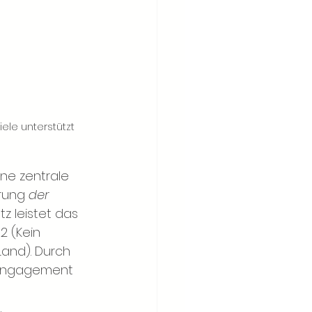
ele unterstützt
ine zentrale 
rung
der 
z leistet das 
2 (Kein 
and). Durch 
m Engagement 
 
.