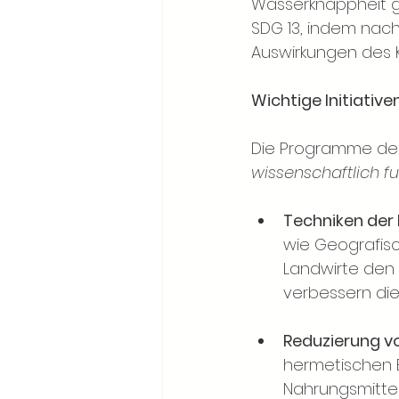
Wasserknappheit gle
SDG 13, indem nachh
Auswirkungen des 
Wichtige Initiativ
Die Programme des
wissenschaftlich f
Techniken der 
wie Geografis
Landwirte den 
verbessern die
Reduzierung v
hermetischen B
Nahrungsmittel