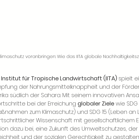
limaschutz voranbringen: Wie das IITA globale Nachhaltigkeitszi
Institut für Tropische Landwirtschaft (IITA)
spielt e
ämpfung der Nahrungsmittelknappheit und der Förde
frika südlich der Sahara. Mit seinem innovativen Ansat
rtschritte bei der Erreichung
globaler Ziele
wie SDG 
Maßnahmen zum Klimaschutz) und SDG 15 (Leben an L
rtschrittlicher Wissenschaft mit gesellschaftliche
tion dazu bei, eine Zukunft des Umweltschutzes, der
eichheit und der sozialen Gerechtigkeit zu gestalten