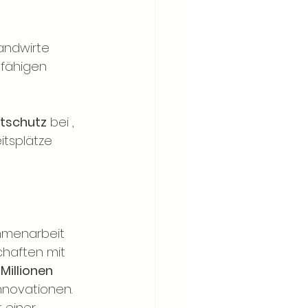
andwirte 
fähigen 
tschutz
 bei 
, 
itsplätze 
mmenarbeit 
chaften mit 
 Millionen 
Innovationen. 
 einer 