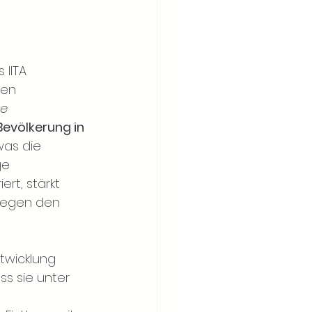
 IITA 
ten 
e 
Bevölkerung in 
was die 
ge 
rt, stärkt 
 gegen den 
twicklung
ss sie unter 