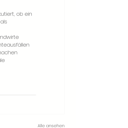
utiert, ob ein 
als 
 
ndwirte 
nteausfällen 
machen 
le 
Alle ansehen