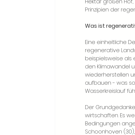
Hektar großen Hof, 
Prinzipien der rege
Was ist regenerat
Eine einheitliche De
regenerative Landw
beispielsweise als 
den Klimawandel u
wiederherstellen u
aufbauen - was sow
Wasserkreislauf führ
Der Grundgedanke i
wirtschaften. Es we
Bedingungen angep
Schoonhoven (30), 