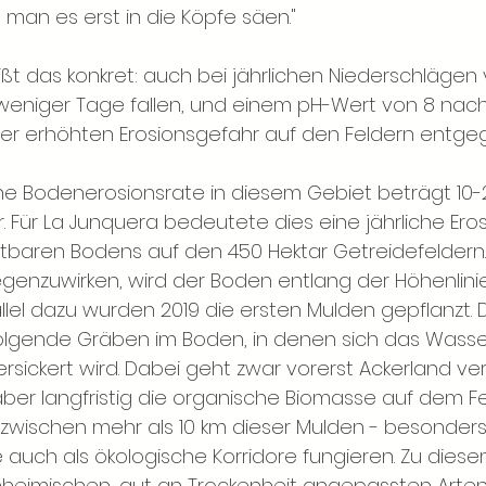
 man es erst in die Köpfe säen."
ißt das konkret: auch bei jährlichen Niederschlägen
weniger Tage fallen, und einem pH-Wert von 8 nachh
er erhöhten Erosionsgefahr auf den Feldern entge
che Bodenerosionsrate in diesem Gebiet beträgt 10
r. Für La Junquera bedeutete dies eine jährliche Ero
tbaren Bodens auf den 450 Hektar Getreidefeldern.
enzuwirken, wird der Boden entlang der Höhenlini
allel dazu wurden 2019 die ersten Mulden gepflanzt. 
folgende Gräben im Boden, in denen sich das Wass
sickert wird. Dabei geht zwar vorerst Ackerland verl
r langfristig die organische Biomasse auf dem Feld
nzwischen mehr als 10 km dieser Mulden - besonders
e auch als ökologische Korridore fungieren. Zu dies
einheimischen, gut an Trockenheit angepassten Arten