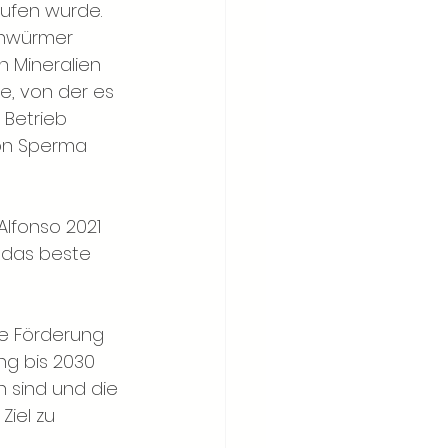
rufen wurde. 
nwürmer 
n Mineralien 
e, von der es 
 Betrieb 
von Sperma 
Alfonso 2021 
 das beste 
e Förderung 
ng bis 2030 
 sind und die 
iel zu 