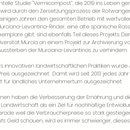
telle Studie "Vermicompost", die 2019 ins Leben ge
wird durch den Zersetzungsprozess der Rotwange
n einigen Jahren den gesamten Betrieb mit wertvolle
Murciana-Levantina-Rinder, eine alte spanische Rass
emplare gibt, sind ebenfalls Teil dieses Projekts. Der
iversität Murcía an einem Projekt zur Archivierung 
Aussterben der Murciana-Levantinas zu verhindern.
s innovativen landwirtschaftlichen Praktiken wurde 
eis ausgezeichnet.  Damit wird seit 2013 jedes Jahr
t für ländliches Unternehmertum ausgezeichnet. 
ionen haben die Verbesserung der Ernährung und di
Landwirtschaft als ein Ziel für nachhaltige Entwicklu
erade weil die Verbraucherpreise so stark gestiegen
 Geld schauen, wird es immer schwieriger, dieses Z