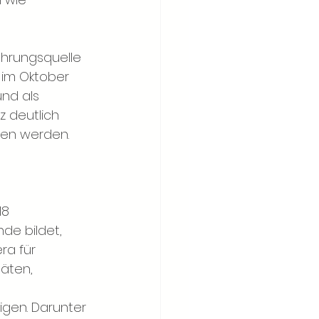
hrungsquelle 
 im Oktober 
nd als 
z deutlich 
ten werden.
8 
e bildet, 
ra für 
äten, 
 
gen. Darunter 