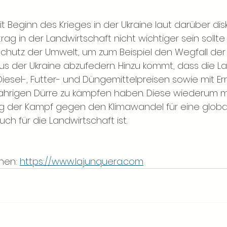
it Beginn des Krieges in der Ukraine laut darüber disk
rag in der Landwirtschaft nicht wichtiger sein sollte 
utz der Umwelt, um zum Beispiel den Wegfall der
s der Ukraine abzufedern. Hinzu kommt, dass die La
iesel-, Futter- und Düngemittelpreisen sowie mit Er
jährigen Dürre zu kämpfen haben. Diese wiederum 
tig der Kampf gegen den Klimawandel für eine globa
ch für die Landwirtschaft ist.
nen: 
https://www.lajunquera.com