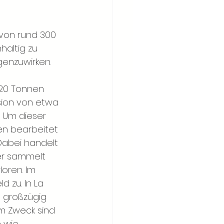
 von rund 300 
altig zu 
genzuwirken.
-20 Tonnen 
sion von etwa 
 Um dieser 
en bearbeitet 
Dabei handelt 
er sammelt 
oren. Im 
 zu. In La 
 großzügig 
em Zweck sind 
 wie 