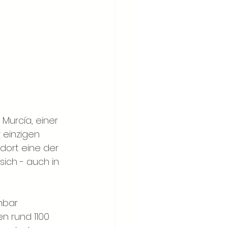
Murcía, einer 
 einzigen 
dort eine der 
ich - auch in 
nbar 
n rund 1100 