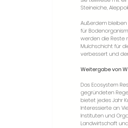
Steineiche, Aleppo
Außerdem bleiben u
für Bodenorganisme
werden die Reste m
Mulchschicht für di
verbessert und de
Weitergabe von W
Das Ecosystem Res
gegründeten Regen
bietet jedes Jahr 
Interessierte an. V
Instituten und Orga
Landwirtschaft un