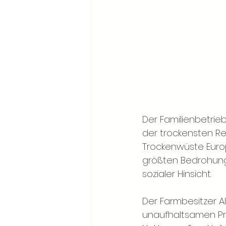
Der Familienbetrieb
der trockensten Reg
Trockenwüste Europ
größten Bedrohunge
sozialer Hinsicht.
Der Farmbesitzer A
unaufhaltsamen Pro