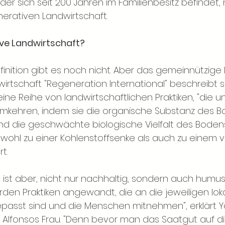
der sich seit 200 Jahren im Familienbesitz befindet,
nerativen Landwirtschaft.
ive Landwirtschaft?
finition gibt es noch nicht. Aber das gemeinnützige In
irtschaft "Regeneration International" beschreibt s
eine Reihe von landwirtschaftlichen Praktiken, "die 
mkehren, indem sie die organische Substanz des B
nd die geschwächte biologische Vielfalt des Boden
ohl zu einer Kohlenstoffsenke als auch zu einem 
t.
st aber, nicht nur nachhaltig, sondern auch humus
rden Praktiken angewandt, die an die jeweiligen lok
asst sind und die Menschen mitnehmen", erklärt Y
Alfonsos Frau. "Denn bevor man das Saatgut auf di