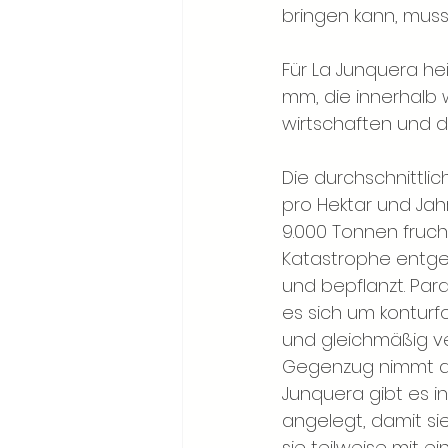
bringen kann, muss
Für La Junquera he
mm, die innerhalb 
wirtschaften und d
Die durchschnittli
pro Hektar und Jah
9.000 Tonnen fruch
Katastrophe entgeg
und bepflanzt. Par
es sich um kontur
und gleichmäßig ver
Gegenzug nimmt abe
Junquera gibt es i
angelegt, damit si
sie teilweise mit 