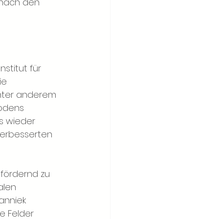
 nach den 
stitut für 
ie 
unter anderem 
odens 
s wieder 
verbesserten 
fördernd zu 
alen 
anniek 
e Felder 