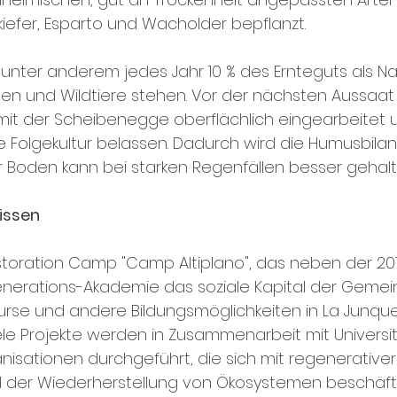
kiefer, Esparto und Wacholder bepflanzt.
nter anderem jedes Jahr 10 % des Ernteguts als Na
n und Wildtiere stehen. Vor der nächsten Aussaat
it der Scheibenegge oberflächlich eingearbeitet u
e Folgekultur belassen. Dadurch wird die Humusbilan
r Boden kann bei starken Regenfällen besser gehal
issen
toration Camp "Camp Altiplano", das neben der 201
erations-Akademie das soziale Kapital der Gemeind
Kurse und andere Bildungsmöglichkeiten in La Junque
iele Projekte werden in Zusammenarbeit mit Universit
nisationen durchgeführt, die sich mit regenerativer
d der Wiederherstellung von Ökosystemen beschäfti