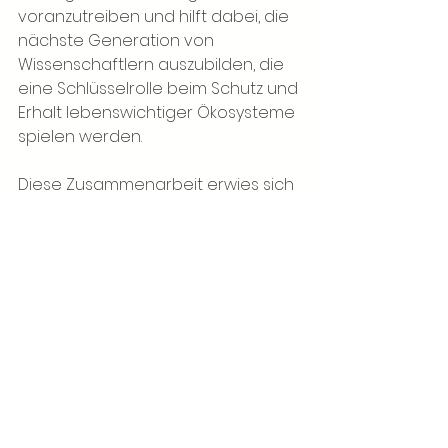
voranzutreiben und hilft dabei, die 
nächste Generation von 
Wissenschaftlern auszubilden, die 
eine Schlüsselrolle beim Schutz und 
Erhalt lebenswichtiger Ökosysteme 
spielen werden.
Diese Zusammenarbeit erwies sich 
sowohl für das Forschungszentrum 
als auch für die Studierenden als 
für beide Seiten vorteilhaft und 
untermauerte das Engagement 
des Zentrums zur Förderung 
akademischer Partnerschaften. 
Durch die Teilnahme an diesem 
Programm trieben die 
Studierenden nicht nur ihre 
akademische Karriere voran, 