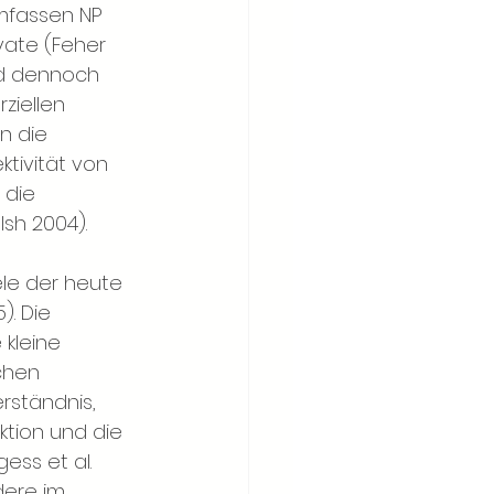
mfassen NP 
ate (Feher 
nd dennoch 
ziellen 
n die 
ktivität von 
 die 
lsh 2004).
ele der heute 
. Die 
 kleine 
chen 
rständnis, 
tion und die 
ess et al. 
ndere im 