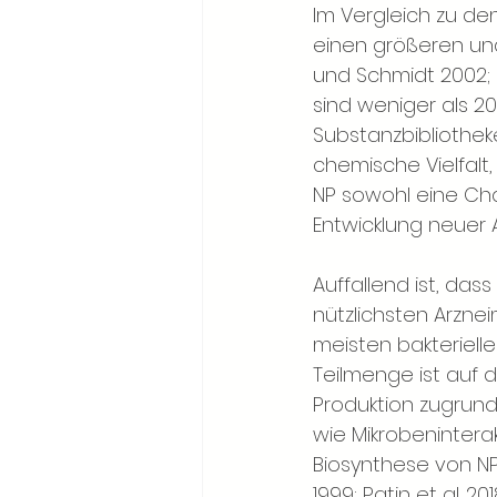
Im Vergleich zu d
einen größeren un
und Schmidt 2002;
sind weniger als 2
Substanzbibliotheke
chemische Vielfalt,
NP sowohl eine Cha
Entwicklung neuer A
Auffallend ist, da
nützlichsten Arznei
meisten bakterielle
Teilmenge ist auf d
Produktion zugrunde
wie Mikrobenintera
Biosynthese von NP 
1999; Patin et al. 20