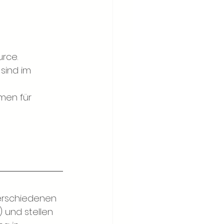
urce.
sind im 
men für 
verschiedenen 
 und stellen 