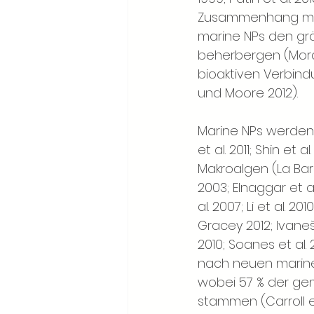
Zusammenhang mit M
marine NPs den grö
beherbergen (Mora 
bioaktiven Verbindu
und Moore 2012).
Marine NPs werden 
et al. 2011; Shin et 
Makroalgen (La Barre 
2003; Elnaggar et al.
al. 2007; Li et al. 2
Gracey 2012; Ivaneši
2010; Soanes et al. 
nach neuen marine
wobei 57 % der ge
stammen (Carroll e