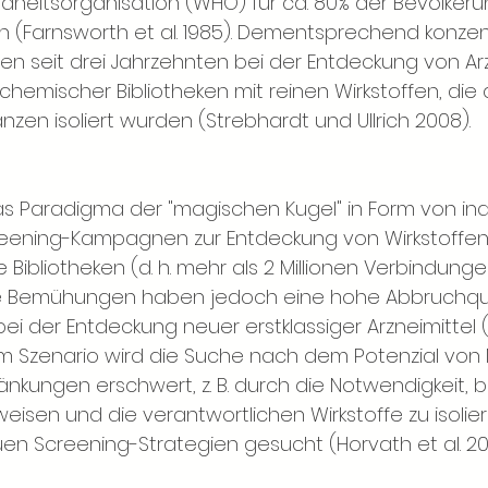
dheitsorganisation (WHO) für ca. 80% der Bevölkerun
n (Farnsworth et al. 1985). Dementsprechend konzent
seit drei Jahrzehnten bei der Entdeckung von Arz
hemischer Bibliotheken mit reinen Wirkstoffen, die 
anzen isoliert wurden (Strebhardt und Ullrich 2008).
s Paradigma der "magischen Kugel" in Form von indus
reening-Kampagnen zur Entdeckung von Wirkstoffen
ibliotheken (d. h. mehr als 2 Millionen Verbindunge
se Bemühungen haben jedoch eine hohe Abbruchqu
bei der Entdeckung neuer erstklassiger Arzneimitte
esem Szenario wird die Suche nach dem Potenzial von
nkungen erschwert, z. B. durch die Notwendigkeit, b
eisen und die verantwortlichen Wirkstoffe zu isolier
uen Screening-Strategien gesucht (Horvath et al. 201