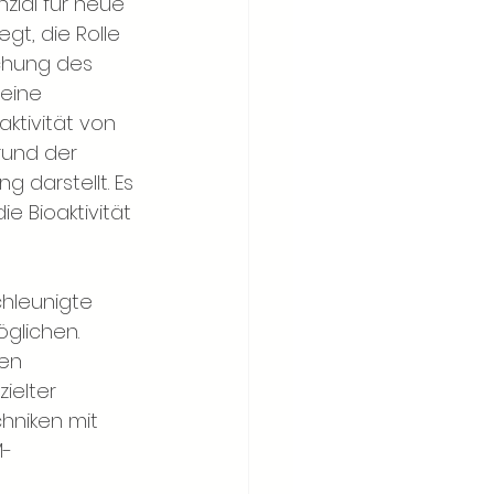
zial für neue 
t, die Rolle 
chung des 
eine 
ktivität von 
rund der 
 darstellt. Es 
e Bioaktivität 
hleunigte 
öglichen. 
en 
ielter 
hniken mit 
M-