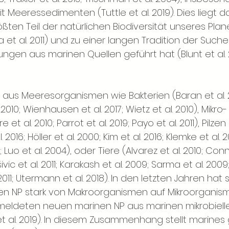
eeressedimenten (Tuttle et al. 2019). Dies liegt d
ßten Teil der natürlichen Biodiversität unseres Plan
et al. 2011) und zu einer langen Tradition der Suc
ngen aus marinen Quellen geführt hat (Blunt et al. 
aus Meeresorganismen wie Bakterien (Baran et al. 2
al. 2010; Wienhausen et al. 2017; Wietz et al. 2010), Mikro
et al. 2010; Parrot et al. 2019; Payo et al. 2011), Pilze
 2016; Höller et al. 2000; Kim et al. 2016; Klemke et al. 
010; Luo et al. 2004), oder Tiere (Alvarez et al. 2010; Co
vic et al. 2011; Karakash et al. 2009; Sarma et al. 2009;
2011; Utermann et al. 2018). In den letzten Jahren hat
n NP stark von Makroorganismen auf Mikroorganisme
meldeten neuen marinen NP aus marinen mikrobielle
t al. 2019). In diesem Zusammenhang stellt marines 