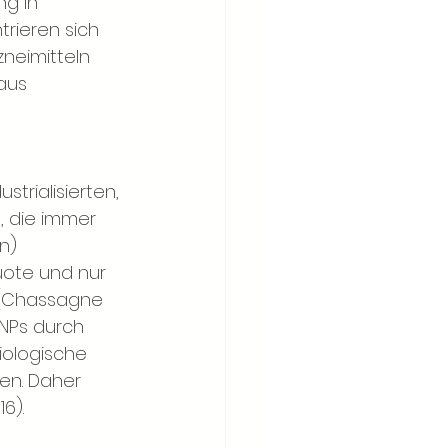
g in 
rieren sich 
neimitteln 
aus 
trialisierten, 
, die immer 
n) 
ote und nur 
l (Chassagne 
 NPs durch 
iologische 
en. Daher 
6).