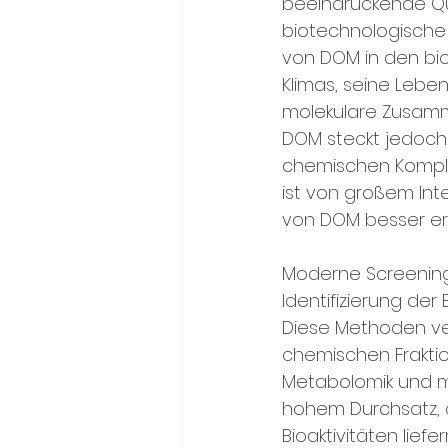
beeindruckende Que
biotechnologische 
von DOM in den bi
Klimas, seine Lebe
molekulare Zusamme
DOM steckt jedoch 
chemischen Komplex
ist von großem Inte
von DOM besser erk
Moderne Screening
Identifizierung der
Diese Methoden ver
chemischen Fraktio
Metabolomik und mu
hohem Durchsatz, d
Bioaktivitäten liefer