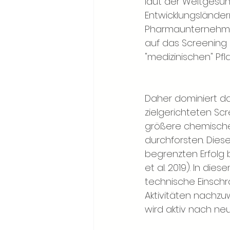
laut der Weltgesun
Entwicklungsländer
Pharmaunternehmen 
auf das Screening c
"medizinischen" Pfl
Daher dominiert da
zielgerichteten Sc
größere chemische B
durchforsten. Die
begrenzten Erfolg 
et al. 2019). In di
technische Einschrä
Aktivitäten nachzuw
wird aktiv nach ne