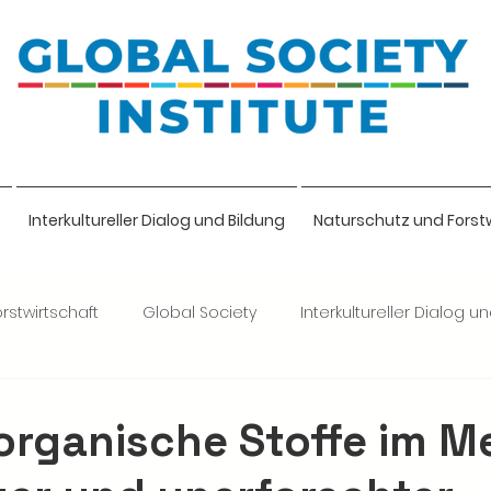
Interkultureller Dialog und Bildung
Naturschutz und Forst
rstwirtschaft
Global Society
Interkultureller Dialog u
lige
organische Stoffe im M