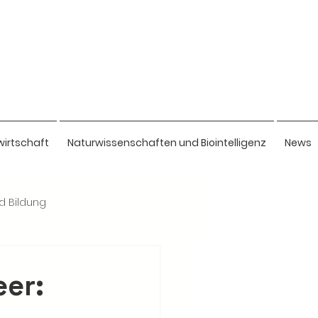
wirtschaft
Naturwissenschaften und Biointelligenz
News
nd Bildung
eer: