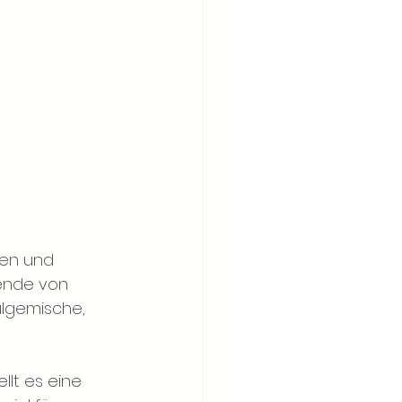
gen und 
ende von 
ülgemische, 
llt es eine 