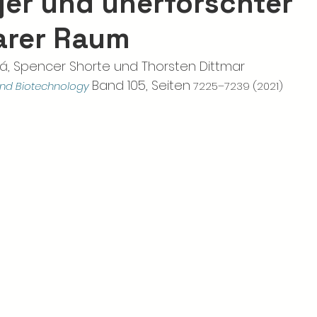
iger und unerforschter
arer Raum
lá, Spencer Shorte und Thorsten Dittmar 
Band 105, Seiten
and Biotechnology
 7225–7239 (2021)