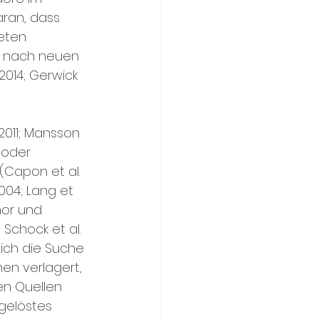
aran, dass 
eten 
he nach neuen 
2014; Gerwick 
011; Mansson 
- oder 
n (Capon et al. 
2004; Lang et 
nnor und 
 Schock et al. 
 sich die Suche 
n verlagert, 
n Quellen 
gelöstes 