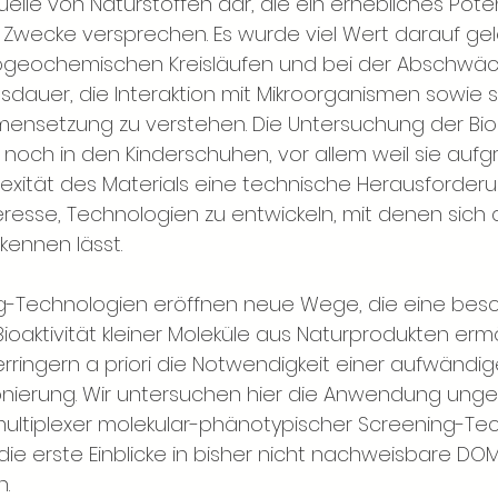
lle von Naturstoffen dar, die ein erhebliches Poten
Zwecke versprechen. Es wurde viel Wert darauf geleg
ogeochemischen Kreisläufen und bei der Abschwä
nsdauer, die Interaktion mit Mikroorganismen sowie s
nsetzung zu verstehen. Die Untersuchung der Bioa
noch in den Kinderschuhen, vor allem weil sie aufg
ität des Materials eine technische Herausforderung
resse, Technologien zu entwickeln, mit denen sich di
ennen lässt.
-Technologien eröffnen neue Wege, die eine besc
 Bioaktivität kleiner Moleküle aus Naturprodukten erm
ringern a priori die Notwendigkeit einer aufwändig
nierung. Wir untersuchen hier die Anwendung ungez
ltiplexer molekular-phänotypischer Screening-Tec
ie erste Einblicke in bisher nicht nachweisbare DO
n.