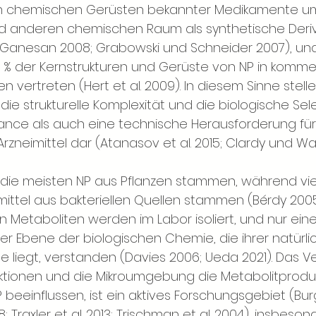
en chemischen Gerüsten bekannter Medikamente u
d anderen chemischen Raum als synthetische Deriv
 Ganesan 2008; Grabowski und Schneider 2007), u
0 % der Kernstrukturen und Gerüste von NP in kommer
n vertreten (Hert et al. 2009). In diesem Sinne stelle
 die strukturelle Komplexität und die biologische Sele
nce als auch eine technische Herausforderung für
rzneimittel dar (Atanasov et al. 2015; Clardy und Wa
ss die meisten NP aus Pflanzen stammen, während vi
mittel aus bakteriellen Quellen stammen (Bérdy 2005)
n Metaboliten werden im Labor isoliert, und nur eine
er Ebene der biologischen Chemie, die ihrer natürli
 liegt, verstanden (Davies 2006; Ueda 2021). Das Ve
ktionen und die Mikroumgebung die Metabolitproduk
beeinflussen, ist ein aktives Forschungsgebiet (Burg
18; Traxler et al. 2013; Trischman et al. 2004), insbeso